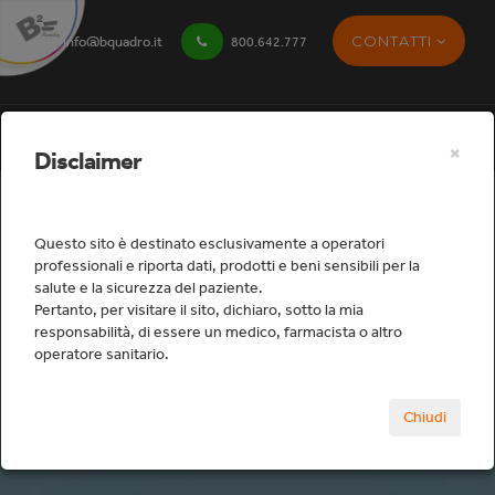
CONTATTI
info@bquadro.it
800.642.777
×
Disclaimer
Questo sito è destinato esclusivamente a operatori
professionali e riporta dati, prodotti e beni sensibili per la
salute e la sicurezza del paziente.
Studio
Pertanto, per visitare il sito, dichiaro, sotto la mia
responsabilità, di essere un medico, farmacista o altro
operatore sanitario.
Home
Studio
Protesi fissa tradizionale
Chiudi
Piastre e Pennelli Ceramica
RE17240100