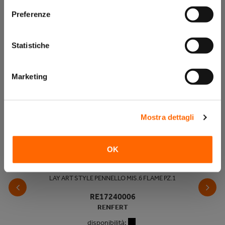
Preferenze
Prodotti correlati
Statistiche
Marketing
Mostra dettagli
OK
LAY ART STYLE PENNELLO MIS.6 FLAME PZ.1
RE17240006
RENFERT
disponibilità: