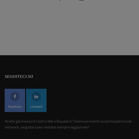
SEGUITECI SU
Facebook
Linkedin
Avete già messo il vostro like a Bquadro? Siamo presenti sui principali social
network, seguiteci per restare sempre aggiornati!