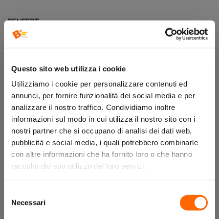
RENFERT
RE17240100
Questo sito web utilizza i cookie
disponibilità:
Utilizziamo i cookie per personalizzare contenuti ed
annunci, per fornire funzionalità dei social media e per
analizzare il nostro traffico. Condividiamo inoltre
REGISTRATI ORA
ACCEDI
informazioni sul modo in cui utilizza il nostro sito con i
nostri partner che si occupano di analisi dei dati web,
pubblicità e social media, i quali potrebbero combinarle
con altre informazioni che ha fornito loro o che hanno
raccolto dal suo utilizzo dei loro servizi.
Descrizione
Selezione
Necessari
del
consenso