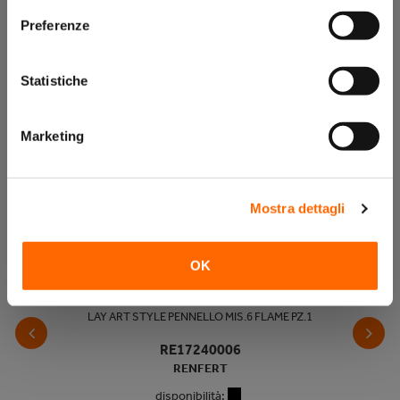
Preferenze
Prodotti correlati
Statistiche
Marketing
Mostra dettagli
OK
LAY ART STYLE PENNELLO MIS.6 FLAME PZ.1
RE17240006
RENFERT
disponibilità: