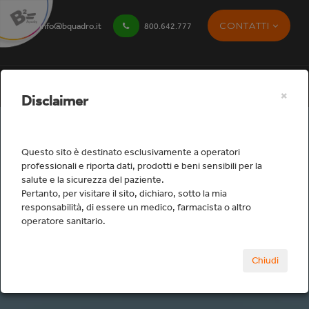
CONTATTI
info@bquadro.it
800.642.777
×
Disclaimer
Questo sito è destinato esclusivamente a operatori
professionali e riporta dati, prodotti e beni sensibili per la
salute e la sicurezza del paziente.
Studio
Pertanto, per visitare il sito, dichiaro, sotto la mia
responsabilità, di essere un medico, farmacista o altro
operatore sanitario.
Home
Studio
Protesi fissa tradizionale
Chiudi
Piastre e Pennelli Ceramica
RE1724-0014