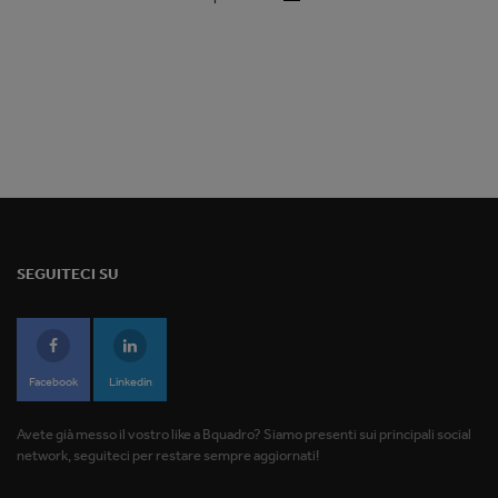
SEGUITECI SU
Facebook
Linkedin
Avete già messo il vostro like a Bquadro? Siamo presenti sui principali social
network, seguiteci per restare sempre aggiornati!