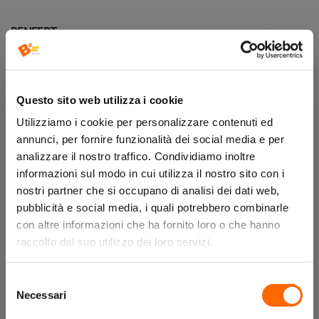
RENFERT
RE1724-0014
Questo sito web utilizza i cookie
disponibilità:
Utilizziamo i cookie per personalizzare contenuti ed
annunci, per fornire funzionalità dei social media e per
analizzare il nostro traffico. Condividiamo inoltre
REGISTRATI ORA
ACCEDI
informazioni sul modo in cui utilizza il nostro sito con i
nostri partner che si occupano di analisi dei dati web,
pubblicità e social media, i quali potrebbero combinarle
con altre informazioni che ha fornito loro o che hanno
raccolto dal suo utilizzo dei loro servizi.
Descrizione
Selezione
Necessari
del
consenso