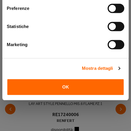
Preferenze
Prodotti correlati
Statistiche
Marketing
Mostra dettagli
OK
LAY ART STYLE PENNELLO MIS.6 FLAME PZ.1
RE17240006
RENFERT
disponibilità: