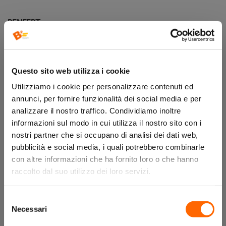
RENFERT
RE17240000
Questo sito web utilizza i cookie
disponibilità:
Utilizziamo i cookie per personalizzare contenuti ed
annunci, per fornire funzionalità dei social media e per
analizzare il nostro traffico. Condividiamo inoltre
REGISTRATI ORA
ACCEDI
informazioni sul modo in cui utilizza il nostro sito con i
nostri partner che si occupano di analisi dei dati web,
pubblicità e social media, i quali potrebbero combinarle
con altre informazioni che ha fornito loro o che hanno
raccolto dal suo utilizzo dei loro servizi.
Descrizione
Selezione
Necessari
del
consenso