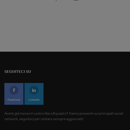
SEGUITECI SU
Facebook
Linkedin
Avete già messo il vostro like a Bquadro? Siamo presenti sui principali social
network, seguiteci per restare sempre aggiornati!