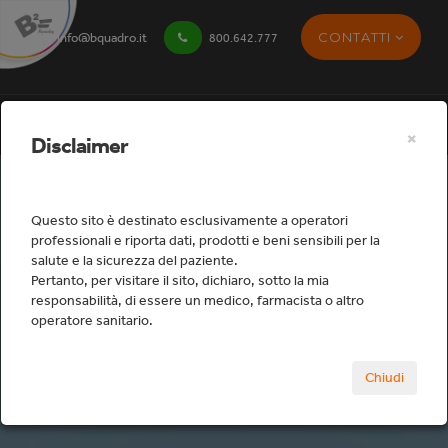
CONTATTI
info@bquadro.it
800.642.777
×
Disclaimer
Questo sito è destinato esclusivamente a operatori
professionali e riporta dati, prodotti e beni sensibili per la
salute e la sicurezza del paziente.
Studio
Pertanto, per visitare il sito, dichiaro, sotto la mia
responsabilità, di essere un medico, farmacista o altro
operatore sanitario.
Home
Studio
Protesi fissa tradizionale
Chiudi
Piastre e Pennelli Ceramica
RE17240000