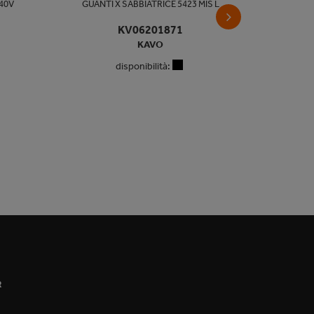
240V
GUANTI X SABBIATRICE 5423 MIS L
IDE
KV06201871
KAVO
disponibilità:
R