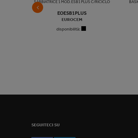
S 25-70
SABBIATRICE 1 MOD. ESB1 PLUS C/RICICLO
BASI
EOESB1PLUS
EUROCEM
disponibilità:
SEGUITECI SU