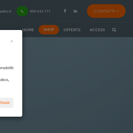
CONTATTI
adro.it
800.642.777
SHOP
HOME
OFFERTE
ACCEDI
×
prodotti
edico,
hiudi