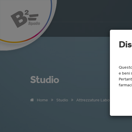
Dis
Questo 
e beni 
Studio
Pertant
farmaci
Home
Studio
Attrezzature Laboratorio
S