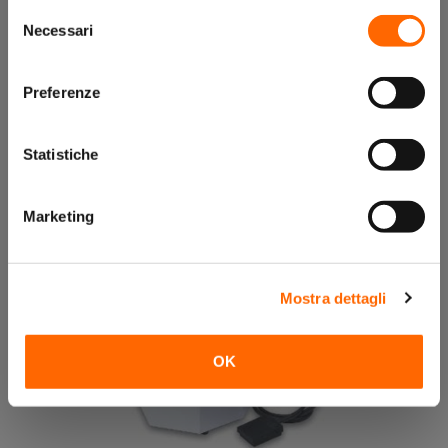
Selezione
Necessari
del
consenso
Guanti in lattice per sabbiatrice Dentalfarm
Preferenze
Statistiche
Prodotti correlati
Marketing
Mostra dettagli
OK