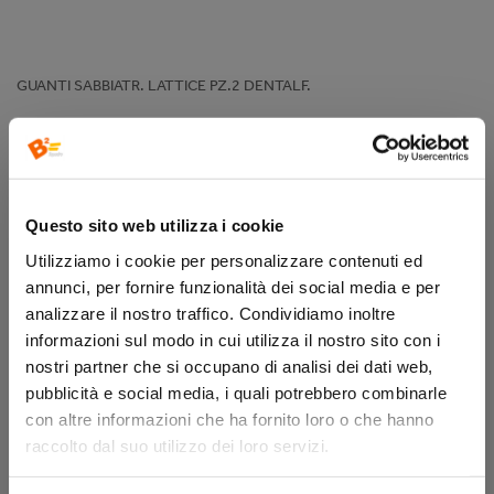
GUANTI SABBIATR. LATTICE PZ.2 DENTALF.
DENTALFARM
DTRMA103
Questo sito web utilizza i cookie
Utilizziamo i cookie per personalizzare contenuti ed
disponibilità:
annunci, per fornire funzionalità dei social media e per
analizzare il nostro traffico. Condividiamo inoltre
informazioni sul modo in cui utilizza il nostro sito con i
REGISTRATI ORA
ACCEDI
nostri partner che si occupano di analisi dei dati web,
pubblicità e social media, i quali potrebbero combinarle
con altre informazioni che ha fornito loro o che hanno
raccolto dal suo utilizzo dei loro servizi.
Descrizione