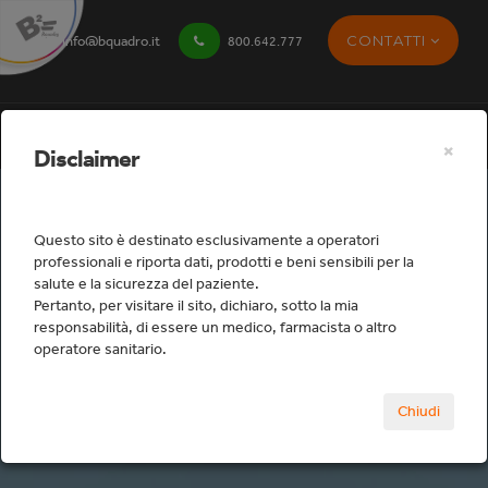
CONTATTI
info@bquadro.it
800.642.777
×
Disclaimer
Questo sito è destinato esclusivamente a operatori
professionali e riporta dati, prodotti e beni sensibili per la
salute e la sicurezza del paziente.
Studio
Pertanto, per visitare il sito, dichiaro, sotto la mia
responsabilità, di essere un medico, farmacista o altro
operatore sanitario.
Home
Studio
Attrezzature Laboratorio
Chiudi
Sabbiatrici
DTRMA103