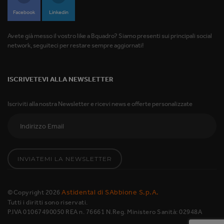
Facebook
Linkedin
Avete già messo il vostro like a Bquadro? Siamo presenti sui principali social
network, seguiteci per restare sempre aggiornati!
ISCRIVETEVI ALLA NEWSLETTER
Iscriviti alla nostra Newsletter e ricevi news e offerte personalizzate
INVIATEMI LA NEWSLETTER
Astidental di SAbbione S.p.A.
©Copyright
2026
Tutti i diritti sono riservati.
P.IVA 01067490050 REA n. 76661 N.Reg. Ministero Sanità: 02948A