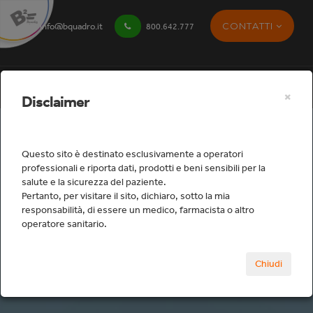
CONTATTI
info@bquadro.it
800.642.777
×
Disclaimer
Questo sito è destinato esclusivamente a operatori
professionali e riporta dati, prodotti e beni sensibili per la
salute e la sicurezza del paziente.
Studio
Pertanto, per visitare il sito, dichiaro, sotto la mia
responsabilità, di essere un medico, farmacista o altro
operatore sanitario.
Home
Studio
Attrezzature
Chiudi
Autoclavi e accessori
WH19723112