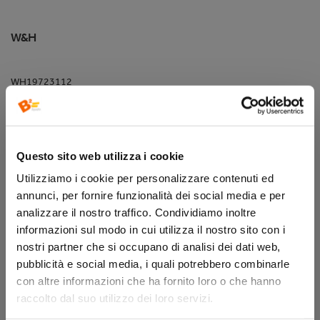
W&H
WH19723112
Brochure
Questo sito web utilizza i cookie
Utilizziamo i cookie per personalizzare contenuti ed
sito web
annunci, per fornire funzionalità dei social media e per
analizzare il nostro traffico. Condividiamo inoltre
informazioni sul modo in cui utilizza il nostro sito con i
nostri partner che si occupano di analisi dei dati web,
Descrizione
pubblicità e social media, i quali potrebbero combinarle
con altre informazioni che ha fornito loro o che hanno
raccolto dal suo utilizzo dei loro servizi.
Il sistema per la demineralizzazione dell'acqua Multidem