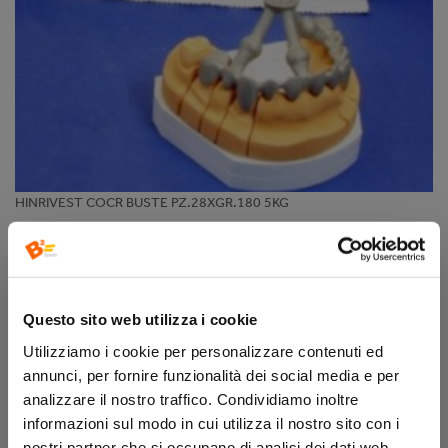
HINRIVEST COCR BUSTE PZ.28XGR.180 5KG
APEX DENTAL
Questo sito web utilizza i cookie
APHVCC28
Utilizziamo i cookie per personalizzare contenuti ed
disponibilità:
annunci, per fornire funzionalità dei social media e per
analizzare il nostro traffico. Condividiamo inoltre
informazioni sul modo in cui utilizza il nostro sito con i
REGISTRATI ORA
ACCEDI
nostri partner che si occupano di analisi dei dati web,