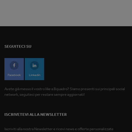
SEGUITECI SU
Facebook
Linkedin
Avete già messo il vostro like a Bquadro? Siamo presenti sui principali social
network, seguiteci per restare sempre aggiornati!
ISCRIVETEVI ALLA NEWSLETTER
Iscriviti alla nostra Newsletter e ricevi news e offerte personalizzate