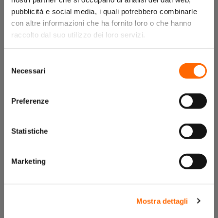
pubblicità e social media, i quali potrebbero combinarle
con altre informazioni che ha fornito loro o che hanno
raccolto dal suo utilizzo dei loro servizi.
Descrizione
Selezione
Necessari
del
consenso
Rivestimento a legame fosfatico, privo di grafite. La sua
Preferenze
versatilità ne consente l'uso per la fusione di leghe per
protesi scheletrica che per quelle da protesi fissa.
Granulometria super fine per superfici lisce ed espansione
Statistiche
controllabile mediante liquido Hinrivest. Eccellenti proprietà
di scorrimento. 5 kg - conf. 28 buste da 180 gr
Marketing
Mostra dettagli
Prodotti correlati