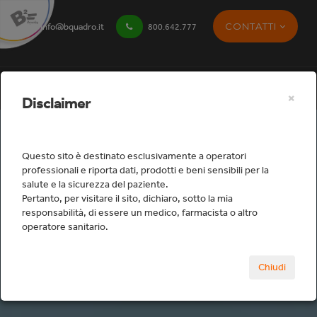
CONTATTI
info@bquadro.it
800.642.777
×
Disclaimer
Questo sito è destinato esclusivamente a operatori
professionali e riporta dati, prodotti e beni sensibili per la
salute e la sicurezza del paziente.
Studio
Pertanto, per visitare il sito, dichiaro, sotto la mia
responsabilità, di essere un medico, farmacista o altro
operatore sanitario.
Home
Studio
Protesi fissa tradizionale
Chiudi
Rivestimenti
APHVCC28